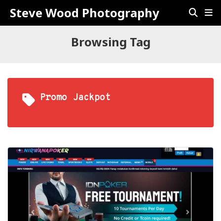
Steve Wood Photography
Browsing Tag
Promo Jackpot