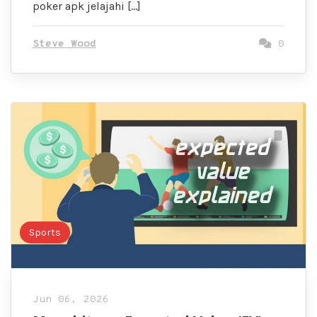
poker apk jelajahi […]
Steve Wood
0
Sports
Jun 06, 2026