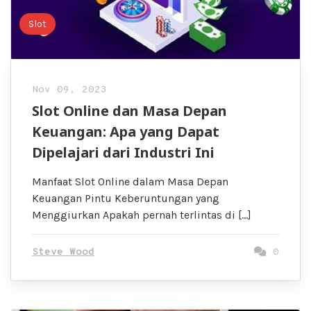
Slot
Nov 09, 2023
Slot Online dan Masa Depan
Keuangan: Apa yang Dapat
Dipelajari dari Industri Ini
Manfaat Slot Online dalam Masa Depan
Keuangan Pintu Keberuntungan yang
Menggiurkan Apakah pernah terlintas di […]
Steve Wood
0