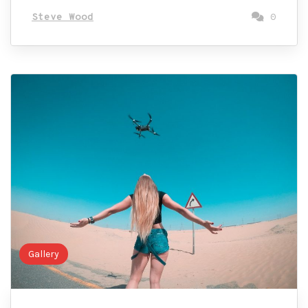
Steve Wood
0
Gallery